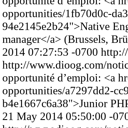
opportunité d’emploi: <a h
opportunities/1fb70d0c-da
94e2145e2b24">Native Engl
manager</a> (Brussels, Brü
2014 07:27:53 -0700
http:
http://www.dioog.com/noti
opportunité d’emploi: <a h
opportunities/a7297dd2-cc
b4e1667c6a38">Junior PHP
21 May 2014 05:50:00 -07