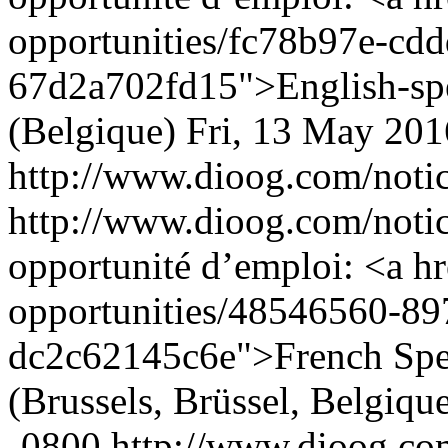
opportunities/fc78b97e-cd
67d2a702fd15">English-spe
(Belgique)
Fri, 13 May 201
http://www.dioog.com/noti
http://www.dioog.com/noti
opportunité d’emploi: <a h
opportunities/48546560-89
dc2c62145c6e">French Spe
(Brussels, Brüssel, Belgiqu
-0800
http://www.dioog.co