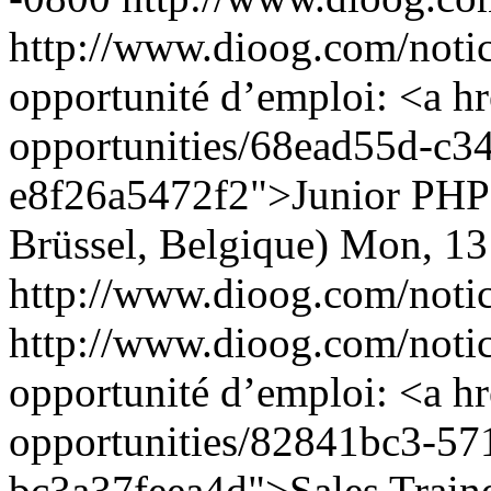
http://www.dioog.com/noti
opportunité d’emploi: <a h
opportunities/68ead55d-c3
e8f26a5472f2">Junior PHP 
Brüssel, Belgique)
Mon, 13
http://www.dioog.com/noti
http://www.dioog.com/noti
opportunité d’emploi: <a h
opportunities/82841bc3-57
bc3a37feea4d">Sales Traine